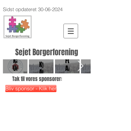
Sidst opdateret
30-06-2024
Sejet Borgerforening
Vestergaard
Kærslund
Fuglsang
Kærslund
Kyllinger
Udlejning
A/S
Udlejning
ApS
Tak til vores sponsorer:
Bliv sponsor - Klik her