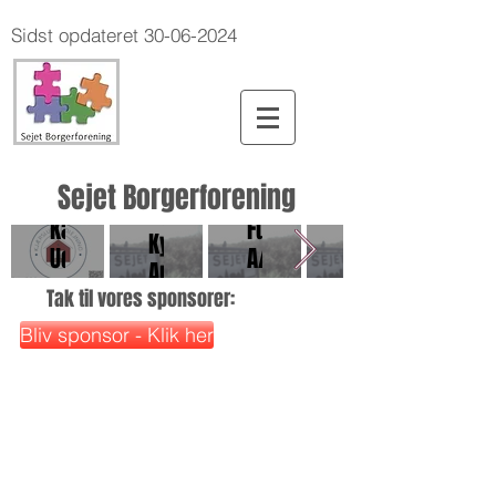
Sidst opdateret
30-06-2024
Sejet Borgerforening
Vestergaard
Kærslund
Fuglsang
Kærslund
Kyllinger
Udlejning
A/S
Udlejning
ApS
Tak til vores sponsorer:
Bliv sponsor - Klik her