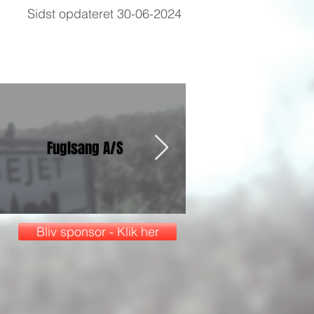
Sidst opdateret 30-06-2024
Fuglsang A/S
Kærslund
Bliv sponsor - Klik her