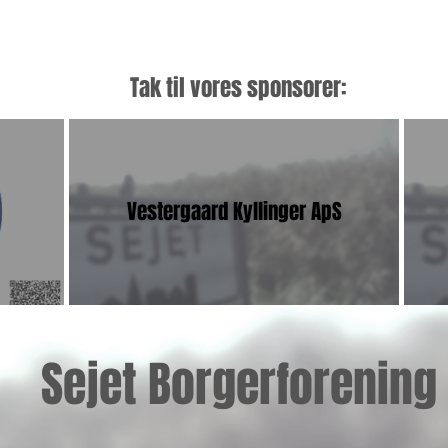
Tak til vores sponsorer:
Vestergaard Kyllinger ApS
Sejet Borgerforening