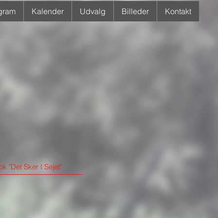
gram
Kalender
Udvalg
Billeder
Kontakt
k "Det Sker I Sejet"