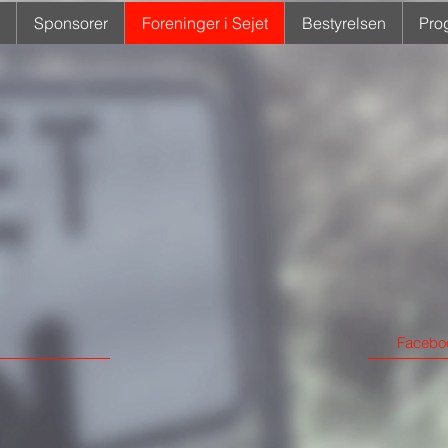
Sponsorer
Foreninger i Sejet
Bestyrelsen
Pro
Faceboo