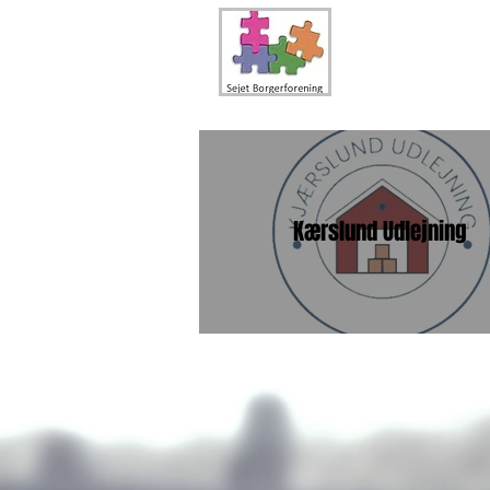
Kærslund Udlejning