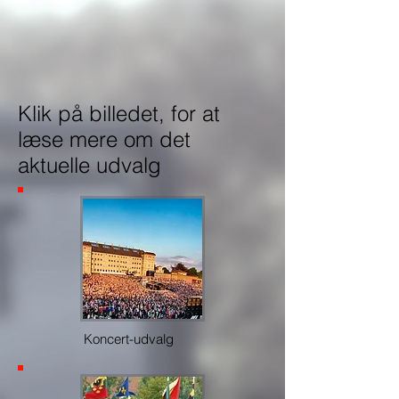
Klik på billedet, for at
læse mere om det
aktuelle udvalg
Koncert-udvalg