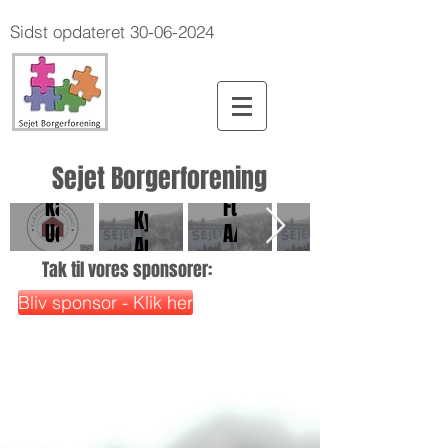
Sidst opdateret
30-06-2024
Sejet Borgerforening
Vestergaard
Kærslund
Fuglsang
Kærslund
Kyllinger
Udlejning
A/S
Udlejning
ApS
Tak til vores sponsorer:
Bliv sponsor - Klik her