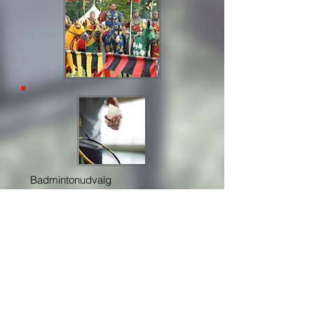
Badmintonudvalg
Kortklubben