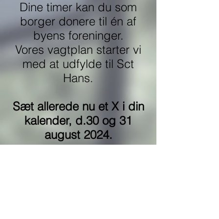
Dine timer kan du som
borger donere til én af
byens foreninger.
Vores vagtplan starter vi
med at udfylde til Sct
Hans.
Sæt allerede nu et X i din
kalender, d.30 og 31
august 2024.
Vi skal også bruge nogle
hænder til opstilling,
torsdag d.29., og fredag
fra morgenstunden.