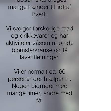
mange hænder til lidt af
hvert.
Vi sælger forskellige mad
og drikkevarer og har
aktiviteter såsom at binde
blomsterkranse og få
lavet fletninger.
Vi er normalt ca, 60
personer der hjælper til.
Nogen bidrager med
mange timer, andre med
få.