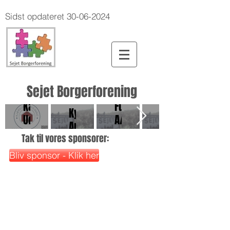
Sidst opdateret
30-06-2024
Sejet Borgerforening
Vestergaard
Kærslund
Fuglsang
Kærslund
Kyllinger
Udlejning
A/S
Udlejning
ApS
Tak til vores sponsorer:
Bliv sponsor - Klik her