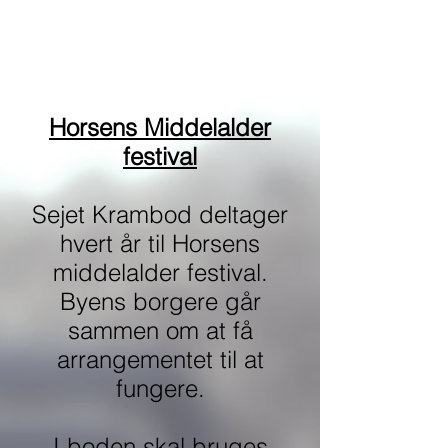
Horsens Middelalder
festival
Sejet Krambod deltager
hvert år til Horsens
middelalder festival.
Byens borgere går
sammen om at få
arrangementet til at
fungere.
I boden skal bruges