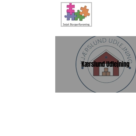
Kærslund Udlejning