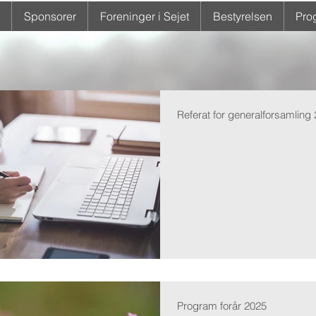
Sponsorer
Foreninger i Sejet
Bestyrelsen
Pro
Referat for generalforsamling
Program forår 2025