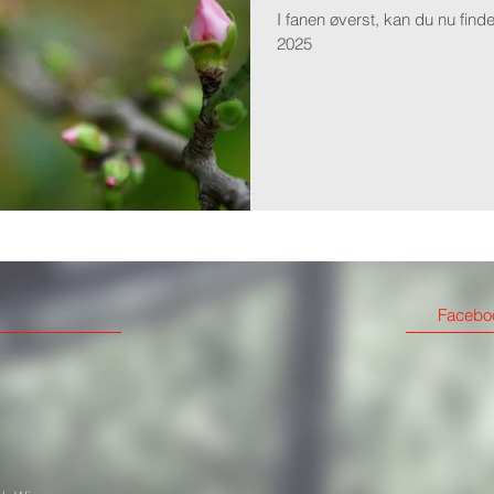
I fanen øverst, kan du nu find
2025
Faceboo