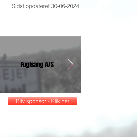
Sidst opdateret 30-06-2024
Fuglsang A/S
Kærslund
Bliv sponsor - Klik her